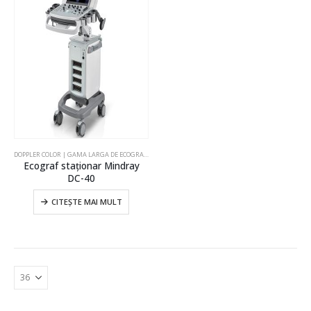
DOPPLER COLOR | GAMA LARGA DE ECOGRAFE
,
ECOGRAFE
,
ECOGRAFE CARDIOLOGIE
,
ECOGRAFE GINE
Ecograf staţionar Mindray
DC-40
CITEȘTE MAI MULT