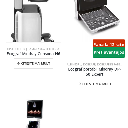
Pana la 12 rate
DOPPLER COLOR | GAMA LARGA DE ECOGRAFE
,
ECOGRAFE
,
ECOGRAFE MEDICI FAMILIE
,
ECOGRAFE PE 
Pret avantajos
Ecograf Mindray Consona N6
CITEȘTE MAI MULT
ALB NEGRU
,
ECOGRAFE
,
ECOGRAFE IN RATE
,
ECOG
Ecograf portabil Mindray DP-
50 Expert
CITEȘTE MAI MULT