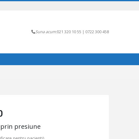
Suna acum:
021 320 10 55 | 0722 300 458
0
 prin presiune
ficare pentru pacienti)