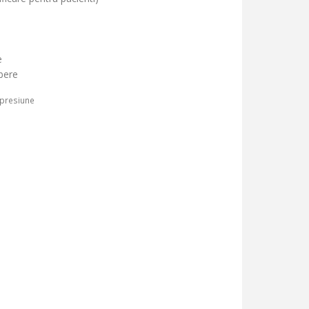
e
bere
 presiune