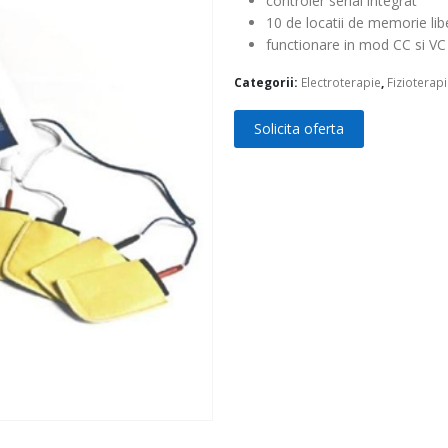
controler serial integrat
10 de locatii de memorie lib
functionare in mod CC si VC
Categorii:
Electroterapie
,
Fizioterap
Solicita oferta