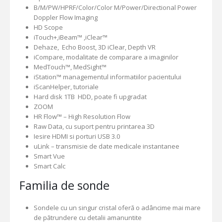
B/M/PW/HPRF/Color/Color M/Power/Directional Power
Doppler Flow Imaging
HD Scope
iTouch+,iBeam™ ,iClear™
Dehaze, Echo Boost, 3D iClear, Depth VR
iCompare, modalitate de comparare a imaginilor
MedTouch™, MedSight™
iStation™ managementul informatiilor pacientului
iScanHelper, tutoriale
Hard disk 1TB HDD, poate fi upgradat
ZOOM
HR Flow™ – High Resolution Flow
Raw Data, cu suport pentru printarea 3D
Iesire HDMI si porturi USB 3.0
uLink – transmisie de date medicale instantanee
Smart Vue
Smart Calc
Familia de sonde
Sondele cu un singur cristal oferă o adâncime mai mare
de pătrundere cu detalii amanuntite