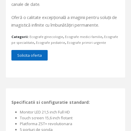
canale de date.
Oferă o calitate excepțională a imaginii pentru soluții de
imagistică infinite cu îmbunătățiri permanente.
Categorii:
Ecografe ginecologie
,
Ecografe medici familie
,
Ecografe
pe specialitate
,
Ecografe pediatrie
,
Ecografe primiri urgente
Solicita oferta
Specificatii si configuratie standard:
Monitor LED 21,5 inch Full HD
Touch screen 15,6 inch flotant
Platforma ZST+ revolutionara
5 porturi de sonda