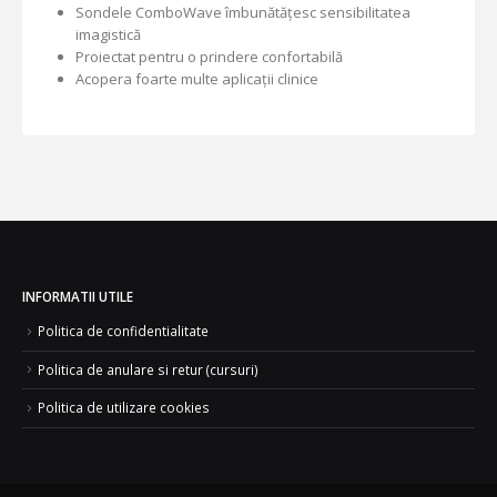
Sondele ComboWave îmbunătățesc sensibilitatea
imagistică
Proiectat pentru o prindere confortabilă
Acopera foarte multe aplicații clinice
INFORMATII UTILE
Politica de confidentialitate
Politica de anulare si retur (cursuri)
Politica de utilizare cookies