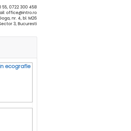
10 55, 0722 300 458
il: office@intro.ro
oga, nr. 4, bl. M26
, Sector 3, Bucuresti
in ecografie